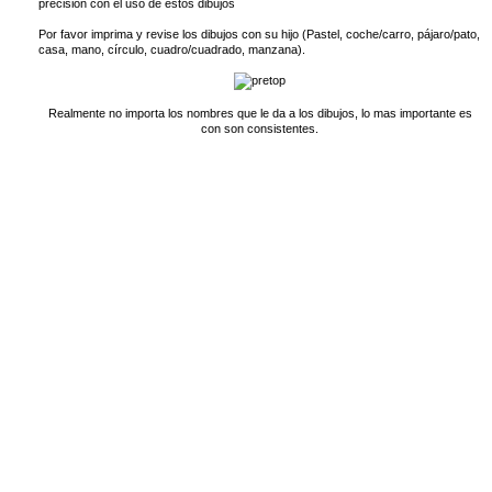
precisión con el uso de estos dibujos
Por favor imprima y revise los dibujos con su hijo (Pastel, coche/carro, pájaro/pato,
casa, mano, círculo, cuadro/cuadrado, manzana).
Realmente no importa los nombres que le da a los dibujos, lo mas importante es
con son consistentes.